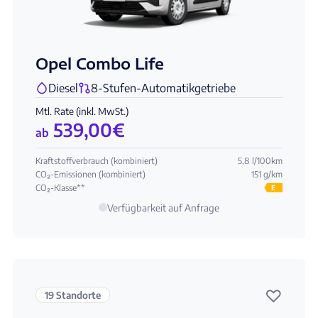
Opel Combo Life
Diesel
8-Stufen-Automatikgetriebe
Mtl. Rate (inkl. MwSt.)
539,00
€
ab
Kraftstoffverbrauch (kombiniert)
5,8 l/100km
CO₂-Emissionen (kombiniert)
151 g/km
CO₂-Klasse**
E
Verfügbarkeit auf Anfrage
♡
19 Standorte