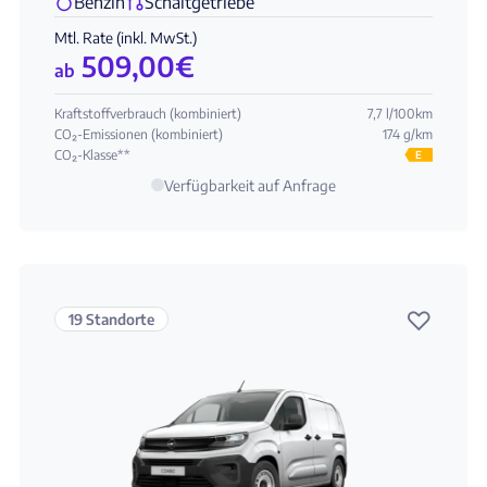
Benzin
Schaltgetriebe
Mtl. Rate (inkl. MwSt.)
509,00
€
ab
Kraftstoffverbrauch (kombiniert)
7,7 l/100km
CO₂-Emissionen (kombiniert)
174 g/km
CO₂-Klasse**
E
Verfügbarkeit auf Anfrage
♡
19 Standorte