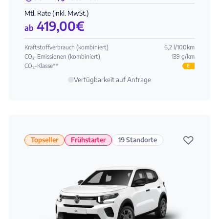
Mtl. Rate (inkl. MwSt.)
419,00
€
ab
Kraftstoffverbrauch (kombiniert)
6,2 l/100km
CO₂-Emissionen (kombiniert)
139 g/km
CO₂-Klasse**
E
Verfügbarkeit auf Anfrage
♡
Topseller
Frühstarter
19 Standorte