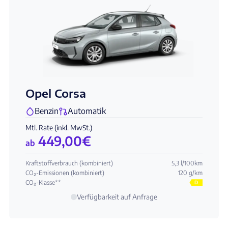
Opel Corsa
Benzin
Automatik
Mtl. Rate (inkl. MwSt.)
449,00
€
ab
Kraftstoffverbrauch (kombiniert)
5,3 l/100km
CO₂-Emissionen (kombiniert)
120 g/km
CO₂-Klasse**
D
Verfügbarkeit auf Anfrage