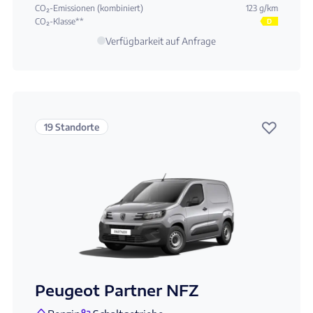
CO₂-Emissionen (kombiniert)
123 g/km
CO₂-Klasse**
D
Verfügbarkeit auf Anfrage
♡
19 Standorte
Peugeot Partner NFZ