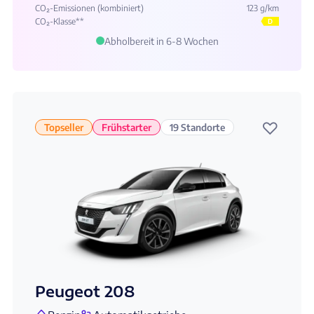
CO₂-Emissionen (kombiniert)
123 g/km
CO₂-Klasse**
D
Abholbereit in 6-8 Wochen
♡
Topseller
Frühstarter
19 Standorte
Peugeot 208