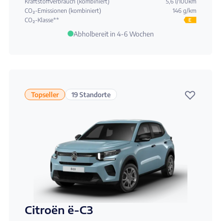
Kraftstoffverbrauch (kombiniert)
5,6 l/100km
CO₂-Emissionen (kombiniert)
146 g/km
CO₂-Klasse**
E
Abholbereit in 4-6 Wochen
♡
Topseller
19 Standorte
Citroën ë-C3