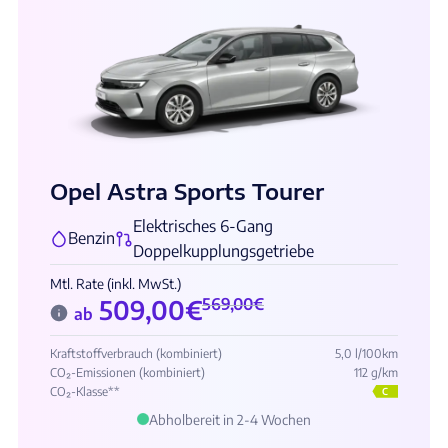
Opel Astra Sports Tourer
Elektrisches 6-Gang
Benzin
Doppelkupplungsgetriebe
Mtl. Rate (inkl. MwSt.)
509,00
€
569,00
€
ab
Kraftstoffverbrauch (kombiniert)
5,0 l/100km
CO₂-Emissionen (kombiniert)
112 g/km
CO₂-Klasse**
C
Abholbereit in 2-4 Wochen