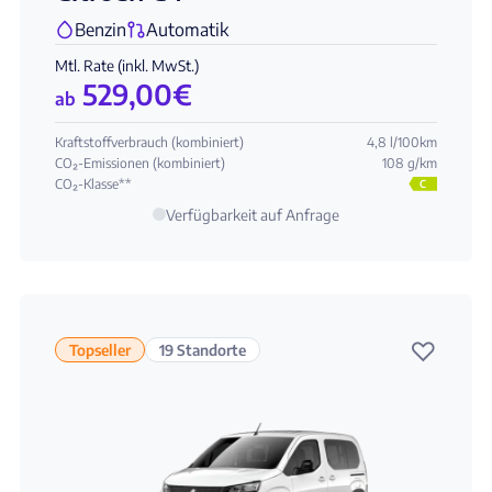
Benzin
Automatik
Mtl. Rate (inkl. MwSt.)
529,00
€
ab
Kraftstoffverbrauch (kombiniert)
4,8 l/100km
CO₂-Emissionen (kombiniert)
108 g/km
CO₂-Klasse**
C
Verfügbarkeit auf Anfrage
♡
Topseller
19 Standorte