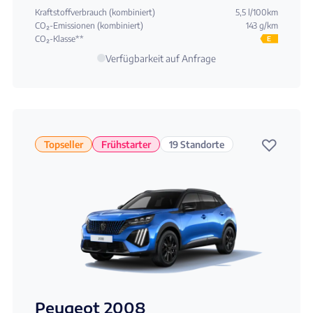
Kraftstoffverbrauch (kombiniert)
5,5 l/100km
CO₂-Emissionen (kombiniert)
143 g/km
CO₂-Klasse**
E
Verfügbarkeit auf Anfrage
♡
Topseller
Frühstarter
19 Standorte
Peugeot 2008