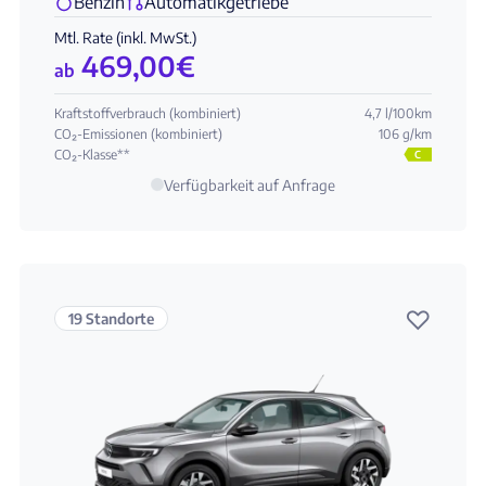
Benzin
Automatikgetriebe
Mtl. Rate (inkl. MwSt.)
469,00
€
ab
Kraftstoffverbrauch (kombiniert)
4,7 l/100km
CO₂-Emissionen (kombiniert)
106 g/km
CO₂-Klasse**
C
Verfügbarkeit auf Anfrage
♡
19 Standorte