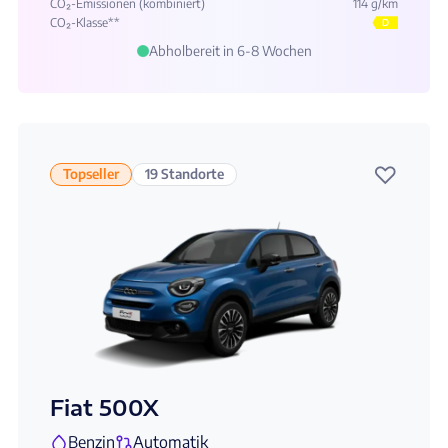
CO₂-Emissionen (kombiniert)
114 g/km
CO₂-Klasse**
D
Abholbereit in 6-8 Wochen
♡
Topseller
19 Standorte
Fiat 500X
Benzin
Automatik