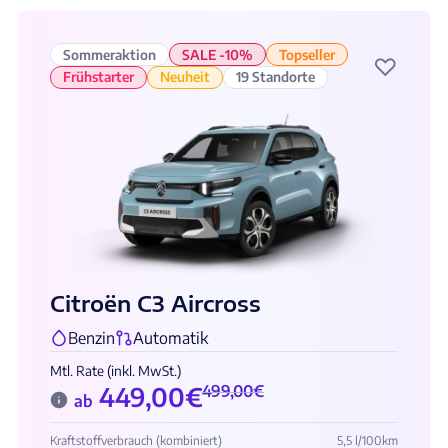
Sommeraktion
SALE -10%
Topseller
♡
Frühstarter
Neuheit
19 Standorte
Citroën C3 Aircross
Benzin
Automatik
Mtl. Rate (inkl. MwSt.)
449,00
€
499,00
€
ab
Kraftstoffverbrauch (kombiniert)
5,5 l/100km