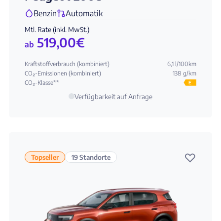
Benzin
Automatik
Mtl. Rate (inkl. MwSt.)
519,00
€
ab
Kraftstoffverbrauch (kombiniert)
6,1 l/100km
CO₂-Emissionen (kombiniert)
138 g/km
CO₂-Klasse**
E
Verfügbarkeit auf Anfrage
♡
Topseller
19 Standorte