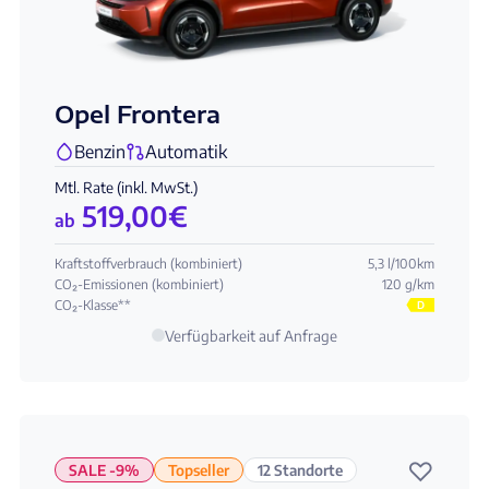
Opel Frontera
Benzin
Automatik
Mtl. Rate (inkl. MwSt.)
519,00
€
ab
Kraftstoffverbrauch (kombiniert)
5,3 l/100km
CO₂-Emissionen (kombiniert)
120 g/km
CO₂-Klasse**
D
Verfügbarkeit auf Anfrage
♡
SALE -9%
Topseller
12 Standorte