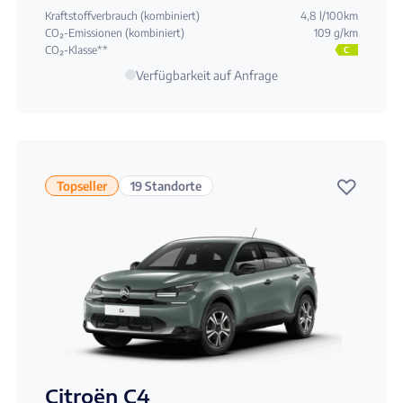
Kraftstoffverbrauch (kombiniert)
4,8 l/100km
CO₂-Emissionen (kombiniert)
109 g/km
CO₂-Klasse**
C
Verfügbarkeit auf Anfrage
♡
Topseller
19 Standorte
Citroën C4