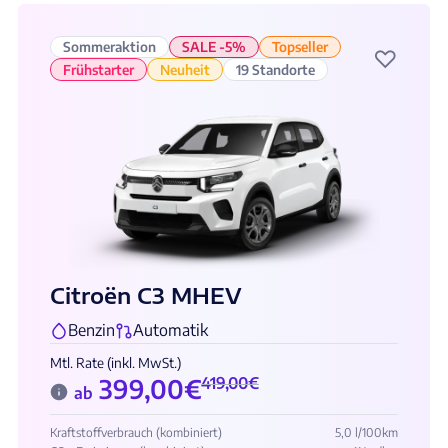
Sommeraktion
SALE -5%
Topseller
♡
Frühstarter
Neuheit
19 Standorte
Citroën C3 MHEV
Benzin
Automatik
Mtl. Rate (inkl. MwSt.)
399,00
€
419,00
€
ab
Kraftstoffverbrauch (kombiniert)
5,0 l/100km