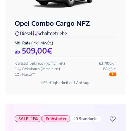
Opel Combo Cargo NFZ
Diesel
Schaltgetriebe
Mtl. Rate (inkl. MwSt.)
509,00
€
ab
Kraftstoffverbrauch (kombiniert)
6,1 l/100km
CO₂-Emissionen (kombiniert)
159 g/km
CO₂-Klasse**
F
Verfügbarkeit auf Anfrage
♡
SALE -11%
Frühstarter
10 Standorte