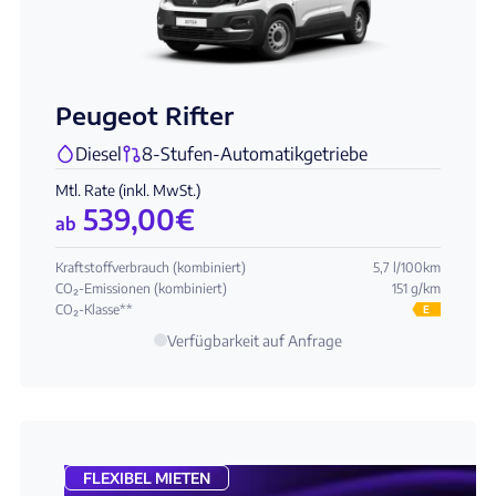
Peugeot Rifter
Diesel
8-Stufen-Automatikgetriebe
Mtl. Rate (inkl. MwSt.)
539,00
€
ab
Kraftstoffverbrauch (kombiniert)
5,7 l/100km
CO₂-Emissionen (kombiniert)
151 g/km
CO₂-Klasse**
E
Verfügbarkeit auf Anfrage
FLEXIBEL MIETEN