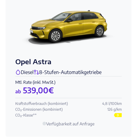
Opel Astra
Diesel
8-Stufen-Automatikgetriebe
Mtl. Rate (inkl. MwSt.)
539,00
€
ab
Kraftstoffverbrauch (kombiniert)
4,8 l/100km
CO₂-Emissionen (kombiniert)
126 g/km
CO₂-Klasse**
D
Verfügbarkeit auf Anfrage