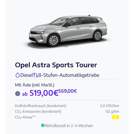
Opel Astra Sports Tourer
Diesel
8-Stufen-Automatikgetriebe
Mtl. Rate (inkl. MwSt.)
519,00
€
569,00
€
ab
Kraftstoffverbrauch (kombiniert)
5,0 l/100km
CO₂-Emissionen (kombiniert)
132 g/km
CO₂-Klasse**
D
Abholbereit in 2-4 Wochen