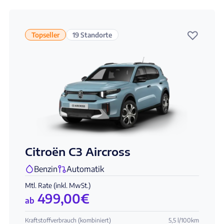
♡
Topseller
19 Standorte
Citroën C3 Aircross
Benzin
Automatik
Mtl. Rate (inkl. MwSt.)
499,00
€
ab
Kraftstoffverbrauch (kombiniert)
5,5 l/100km