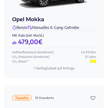
Opel Mokka
Benzin
Manuelles 6-Gang-Getriebe
Mtl. Rate (inkl. MwSt.)
479,00
€
ab
Kraftstoffverbrauch (kombiniert)
5,6 l/100km
CO₂-Emissionen (kombiniert)
127 g/km
CO₂-Klasse**
D
Verfügbarkeit auf Anfrage
♡
Topseller
19 Standorte