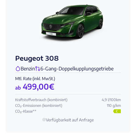
Peugeot 308
Benzin
6-Gang-Doppelkupplungsgetriebe
Mtl. Rate (inkl. MwSt.)
499,00
€
ab
Kraftstoffverbrauch (kombiniert)
4,9 l/100km
CO₂-Emissionen (kombiniert)
110 g/km
CO₂-Klasse**
C
Verfügbarkeit auf Anfrage