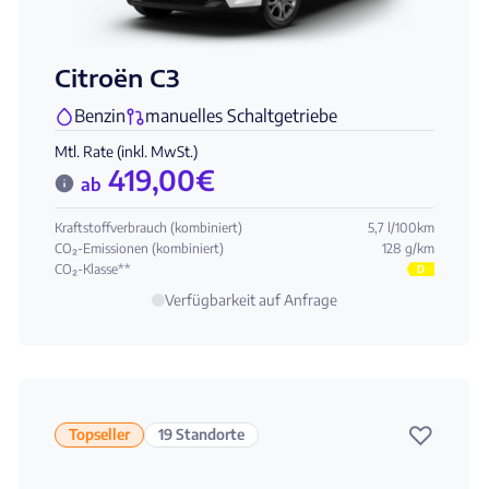
Citroën C3
Benzin
manuelles Schaltgetriebe
Mtl. Rate (inkl. MwSt.)
419,00
€
ab
Kraftstoffverbrauch (kombiniert)
5,7 l/100km
CO₂-Emissionen (kombiniert)
128 g/km
CO₂-Klasse**
D
Verfügbarkeit auf Anfrage
♡
Topseller
19 Standorte