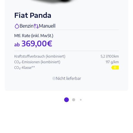
Fiat Panda
Benzin
Manuell
Mtl. Rate (inkl. MwSt.)
369,00
€
ab
Kraftstoffverbrauch (kombiniert)
5,2 l/100km
CO₂-Emissionen (kombiniert)
117 g/km
CO₂-Klasse**
D
Nicht lieferbar