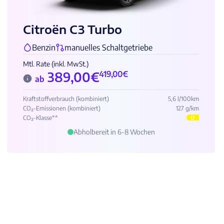
Citroën C3 Turbo
Benzin
manuelles Schaltgetriebe
Mtl. Rate (inkl. MwSt.)
389,00
€
419,00
€
ab
Kraftstoffverbrauch (kombiniert)
5,6 l/100km
CO₂-Emissionen (kombiniert)
127 g/km
CO₂-Klasse**
D
Abholbereit in 6-8 Wochen