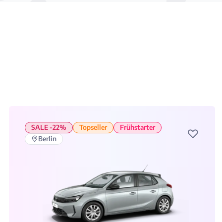
SALE -22%
Topseller
Frühstarter
♡
Berlin