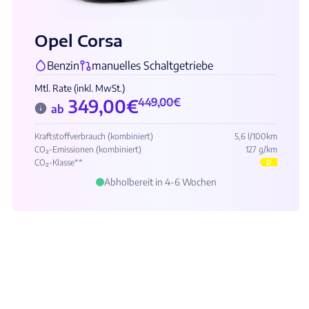
Opel Corsa
Benzin
manuelles Schaltgetriebe
Mtl. Rate (inkl. MwSt.)
349,00
€
449,00
€
ab
Kraftstoffverbrauch (kombiniert)
5,6 l/100km
CO₂-Emissionen (kombiniert)
127 g/km
CO₂-Klasse**
D
Abholbereit in 4-6 Wochen