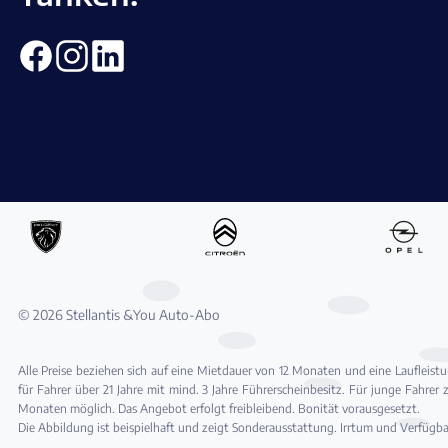
© 2026 Stellantis &You Auto-Abo
Alle Preise beziehen sich auf eine Mietdauer von 12 Monaten und eine Lauflei
für Fahrer über 21 Jahre mit mind. 3 Jahre Führerscheinbesitz. Für junge Fahrer
Monaten möglich. Das Angebot erfolgt freibleibend. Bonität vorausgesetzt.
Die Abbildung ist beispielhaft und zeigt Sonderausstattung. Irrtum und Verfügb