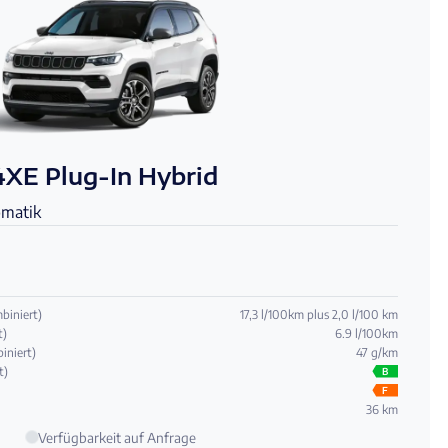
4XE Plug-In Hybrid
matik
biniert)
17,3 l/100km plus 2,0 l/100 km
t)
6.9 l/100km
iniert)
47 g/km
t)
B
F
36 km
Verfügbarkeit auf Anfrage