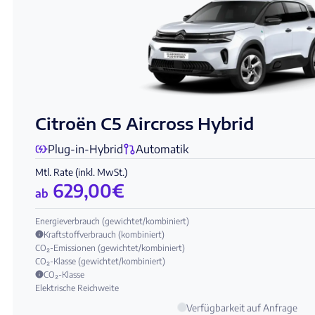
Citroën C5 Aircross Hybrid
Plug-in-Hybrid
Automatik
Mtl. Rate (inkl. MwSt.)
629,00
€
ab
Energieverbrauch (gewichtet/kombiniert)
Kraftstoffverbrauch (kombiniert)
CO₂-Emissionen (gewichtet/kombiniert)
CO₂-Klasse (gewichtet/kombiniert)
CO₂-Klasse
Elektrische Reichweite
Verfügbarkeit auf Anfrage