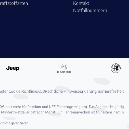
raftstoffarten
Kontakt
Notfallnummern
osten
Cookie Richtlinie
AGB
Rechtliche Hinweise
Erklärung Barrierefreiheit
200€ oder mehr für Premium und NFZ Fahrzeuge möglich). Das Angebot ist gültig
eis. Mindestmietdauer beträgt 1 Monat. Ein Fahrzeugwechsel ist frühestens nach 6
 nicht garantieren.