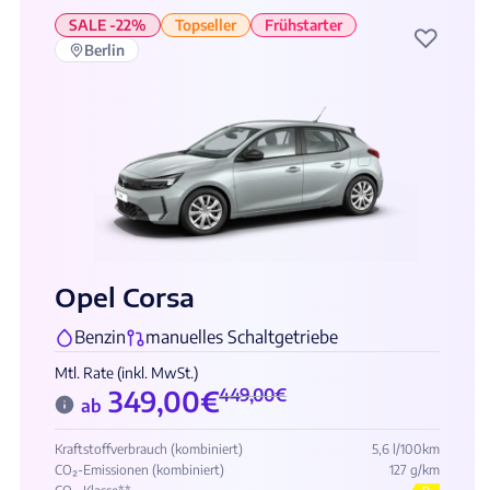
SALE -22%
Topseller
Frühstarter
♡
Berlin
Opel Corsa
Benzin
manuelles Schaltgetriebe
Mtl. Rate (inkl. MwSt.)
349,00
€
449,00
€
ab
Kraftstoffverbrauch (kombiniert)
5,6 l/100km
CO₂-Emissionen (kombiniert)
127 g/km