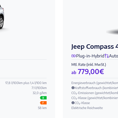
Jeep Compass 
Plug-in-Hybrid
Auto
Mtl. Rate (inkl. MwSt.)
779,00
€
ab
17,8 l/100km plus 1,4 l/100 km
Energieverbrauch (gewichtet/kom
7.1 l/100km
Kraftstoffverbrauch (kombinier
32,0 g/km
CO₂-Emissionen (gewichtet/komb
CO₂-Klasse (gewichtet/kombinier
B
CO₂-Klasse
F
58 km
Elektrische Reichweite