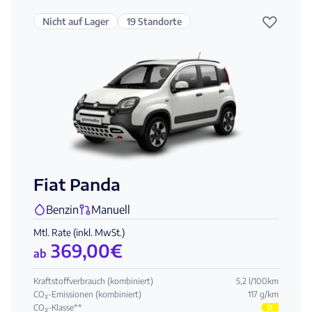
♡
Nicht auf Lager
19 Standorte
Fiat Panda
Benzin
Manuell
Mtl. Rate (inkl. MwSt.)
369,00
€
ab
Kraftstoffverbrauch (kombiniert)
5,2 l/100km
CO₂-Emissionen (kombiniert)
117 g/km
CO₂-Klasse**
D