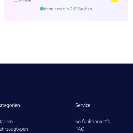
CO₂-Klasse**
D
Abholbereit in 6-8 Wochen
ategorien
Service
arken
So funktioniert's
ahrzeugtypen
FAQ