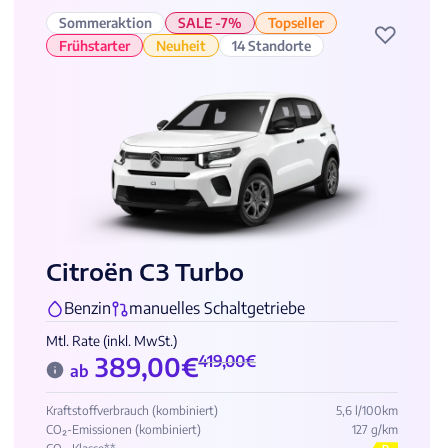
Sommeraktion
SALE -7%
Topseller
♡
Frühstarter
Neuheit
14 Standorte
Citroën C3 Turbo
Benzin
manuelles Schaltgetriebe
Mtl. Rate (inkl. MwSt.)
389,00
€
419,00
€
ab
Kraftstoffverbrauch (kombiniert)
5,6 l/100km
CO₂-Emissionen (kombiniert)
127 g/km