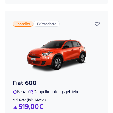
♡
Topseller
13 Standorte
Fiat 600
Benzin
Doppelkupplungsgetriebe
Mtl. Rate (inkl. MwSt.)
519,00
€
ab