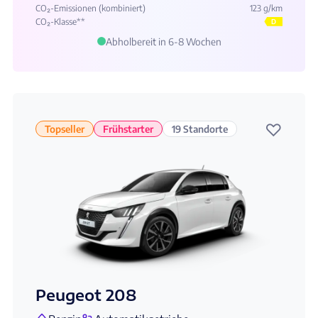
CO₂-Emissionen (kombiniert)
123 g/km
CO₂-Klasse**
D
Abholbereit in 6-8 Wochen
♡
Topseller
Frühstarter
19 Standorte
Peugeot 208