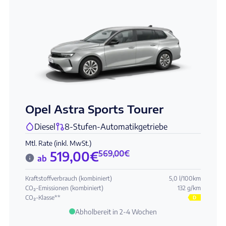
Opel Astra Sports Tourer
Diesel
8-Stufen-Automatikgetriebe
Mtl. Rate (inkl. MwSt.)
519,00
€
569,00
€
ab
Kraftstoffverbrauch (kombiniert)
5,0 l/100km
CO₂-Emissionen (kombiniert)
132 g/km
CO₂-Klasse**
D
Abholbereit in 2-4 Wochen