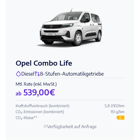
Opel Combo Life
Diesel
8-Stufen-Automatikgetriebe
Mtl. Rate (inkl. MwSt.)
539,00
€
ab
Kraftstoffverbrauch (kombiniert)
5,8 l/100km
CO₂-Emissionen (kombiniert)
151 g/km
CO₂-Klasse**
E
Verfügbarkeit auf Anfrage