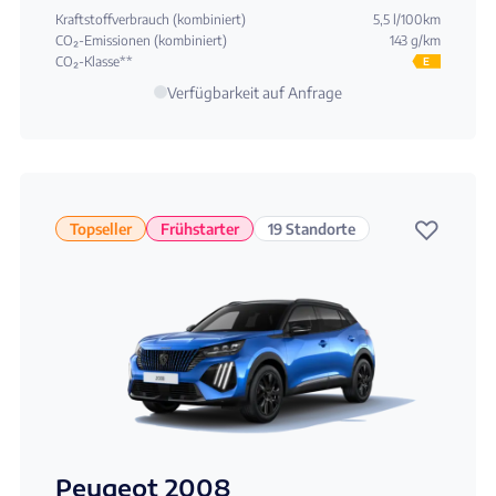
Kraftstoffverbrauch (kombiniert)
5,5 l/100km
CO₂-Emissionen (kombiniert)
143 g/km
CO₂-Klasse**
E
Verfügbarkeit auf Anfrage
♡
Topseller
Frühstarter
19 Standorte
Peugeot 2008