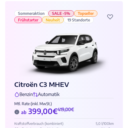
Sommeraktion
SALE -5%
Topseller
♡
Frühstarter
Neuheit
19 Standorte
Citroën C3 MHEV
Benzin
Automatik
Mtl. Rate (inkl. MwSt.)
399,00
€
419,00
€
ab
Kraftstoffverbrauch (kombiniert)
5,0 l/100km