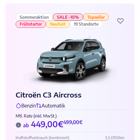
Sommeraktion
SALE -10%
Topseller
♡
Frühstarter
Neuheit
19 Standorte
Citroën C3 Aircross
Benzin
Automatik
Mtl. Rate (inkl. MwSt.)
449,00
€
499,00
€
ab
Kraftstoffverbrauch (kombiniert)
5,5 l/100km