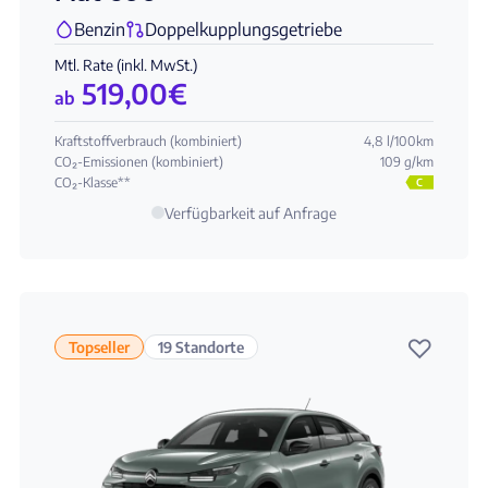
Benzin
Doppelkupplungsgetriebe
Mtl. Rate (inkl. MwSt.)
519,00
€
ab
Kraftstoffverbrauch (kombiniert)
4,8 l/100km
CO₂-Emissionen (kombiniert)
109 g/km
CO₂-Klasse**
C
Verfügbarkeit auf Anfrage
♡
Topseller
19 Standorte