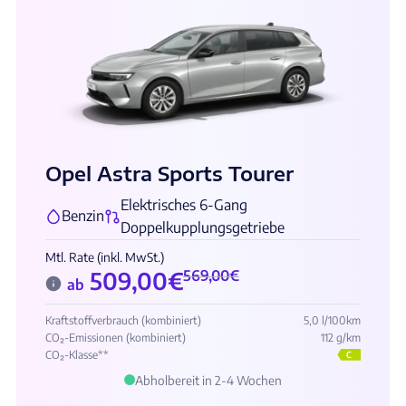
Opel Astra Sports Tourer
Elektrisches 6-Gang
Benzin
Doppelkupplungsgetriebe
Mtl. Rate (inkl. MwSt.)
509,00
€
569,00
€
ab
Kraftstoffverbrauch (kombiniert)
5,0 l/100km
CO₂-Emissionen (kombiniert)
112 g/km
CO₂-Klasse**
C
Abholbereit in 2-4 Wochen