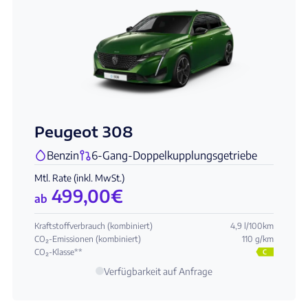
Peugeot 308
Benzin
6-Gang-Doppelkupplungsgetriebe
Mtl. Rate (inkl. MwSt.)
499,00
€
ab
Kraftstoffverbrauch (kombiniert)
4,9 l/100km
CO₂-Emissionen (kombiniert)
110 g/km
CO₂-Klasse**
C
Verfügbarkeit auf Anfrage