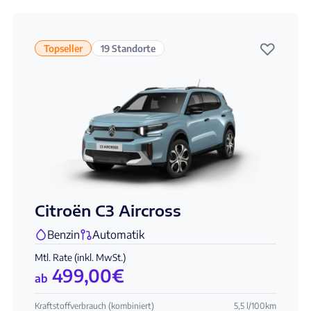
♡
Topseller
19 Standorte
Citroën C3 Aircross
Benzin
Automatik
Mtl. Rate (inkl. MwSt.)
499,00
€
ab
Kraftstoffverbrauch (kombiniert)
5,5 l/100km