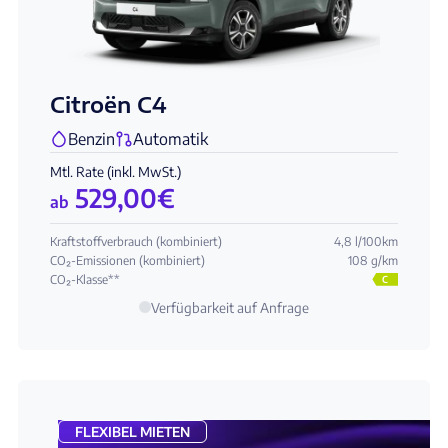
Citroën C4
Benzin
Automatik
Mtl. Rate (inkl. MwSt.)
529,00
€
ab
Kraftstoffverbrauch (kombiniert)
4,8 l/100km
CO₂-Emissionen (kombiniert)
108 g/km
CO₂-Klasse**
C
Verfügbarkeit auf Anfrage
FLEXIBEL MIETEN