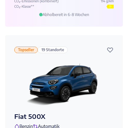
CO₂-Emissionen (kombiniert)
114 g/km
CO₂-Klasse**
D
Abholbereit in 6-8 Wochen
♡
Topseller
19 Standorte
Fiat 500X
Benzin
Automatik