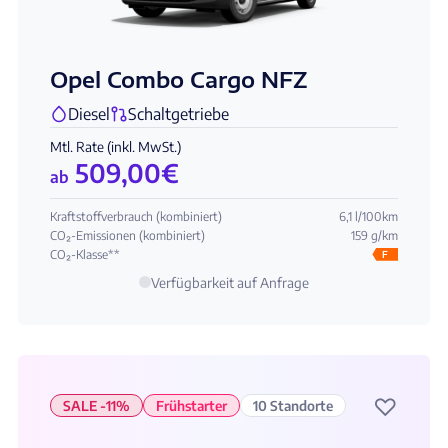
Opel Combo Cargo NFZ
Diesel
Schaltgetriebe
Mtl. Rate (inkl. MwSt.)
509,00
€
ab
Kraftstoffverbrauch (kombiniert)
6,1 l/100km
CO₂-Emissionen (kombiniert)
159 g/km
CO₂-Klasse**
F
Verfügbarkeit auf Anfrage
♡
SALE -11%
Frühstarter
10 Standorte