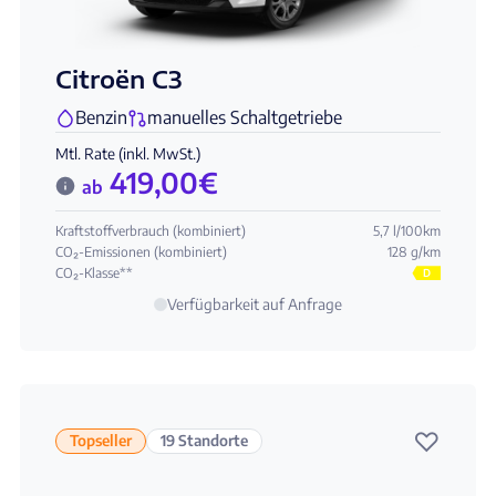
Citroën C3
Benzin
manuelles Schaltgetriebe
Mtl. Rate (inkl. MwSt.)
419,00
€
ab
Kraftstoffverbrauch (kombiniert)
5,7 l/100km
CO₂-Emissionen (kombiniert)
128 g/km
CO₂-Klasse**
D
Verfügbarkeit auf Anfrage
♡
Topseller
19 Standorte