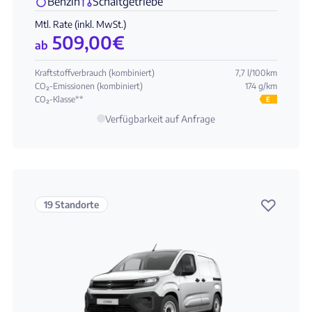
Benzin
Schaltgetriebe
Mtl. Rate (inkl. MwSt.)
509,00
€
ab
Kraftstoffverbrauch (kombiniert)
7,7 l/100km
CO₂-Emissionen (kombiniert)
174 g/km
CO₂-Klasse**
E
Verfügbarkeit auf Anfrage
♡
19 Standorte