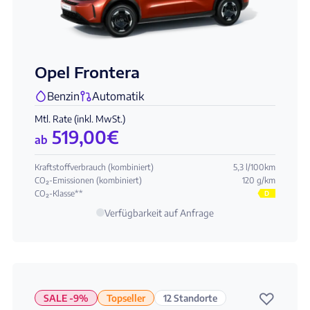
Opel Frontera
Benzin
Automatik
Mtl. Rate (inkl. MwSt.)
519,00
€
ab
Kraftstoffverbrauch (kombiniert)
5,3 l/100km
CO₂-Emissionen (kombiniert)
120 g/km
CO₂-Klasse**
D
Verfügbarkeit auf Anfrage
♡
SALE -9%
Topseller
12 Standorte