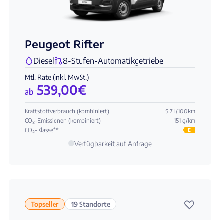
Peugeot Rifter
Diesel
8-Stufen-Automatikgetriebe
Mtl. Rate (inkl. MwSt.)
539,00
€
ab
Kraftstoffverbrauch (kombiniert)
5,7 l/100km
CO₂-Emissionen (kombiniert)
151 g/km
CO₂-Klasse**
E
Verfügbarkeit auf Anfrage
♡
Topseller
19 Standorte