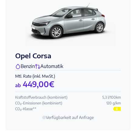
Opel Corsa
Benzin
Automatik
Mtl. Rate (inkl. MwSt.)
449,00
€
ab
Kraftstoffverbrauch (kombiniert)
5,3 l/100km
CO₂-Emissionen (kombiniert)
120 g/km
CO₂-Klasse**
D
Verfügbarkeit auf Anfrage