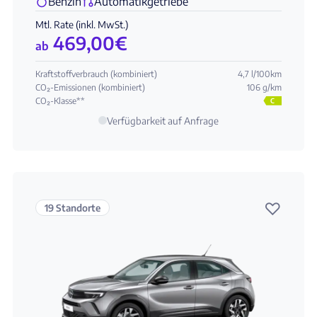
Benzin
Automatikgetriebe
Mtl. Rate (inkl. MwSt.)
469,00
€
ab
Kraftstoffverbrauch (kombiniert)
4,7 l/100km
CO₂-Emissionen (kombiniert)
106 g/km
CO₂-Klasse**
C
Verfügbarkeit auf Anfrage
♡
19 Standorte