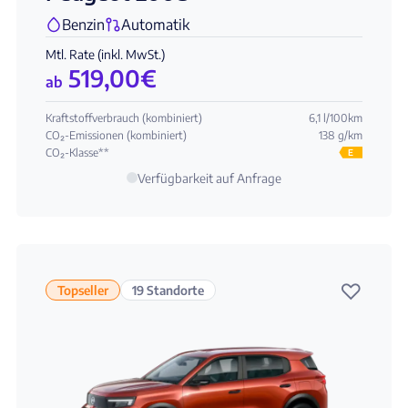
Benzin
Automatik
Mtl. Rate (inkl. MwSt.)
519,00
€
ab
Kraftstoffverbrauch (kombiniert)
6,1 l/100km
CO₂-Emissionen (kombiniert)
138 g/km
CO₂-Klasse**
E
Verfügbarkeit auf Anfrage
♡
Topseller
19 Standorte