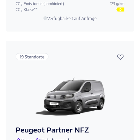
CO₂-Emissionen (kombiniert)
123 g/km
CO₂-Klasse**
D
Verfügbarkeit auf Anfrage
♡
19 Standorte
Peugeot Partner NFZ