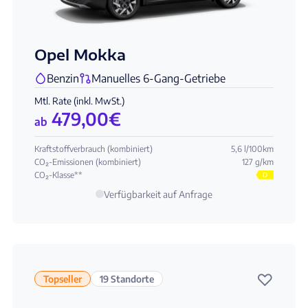
Opel Mokka
Benzin
Manuelles 6-Gang-Getriebe
Mtl. Rate (inkl. MwSt.)
479,00
€
ab
Kraftstoffverbrauch (kombiniert)
5,6 l/100km
CO₂-Emissionen (kombiniert)
127 g/km
CO₂-Klasse**
D
Verfügbarkeit auf Anfrage
♡
Topseller
19 Standorte