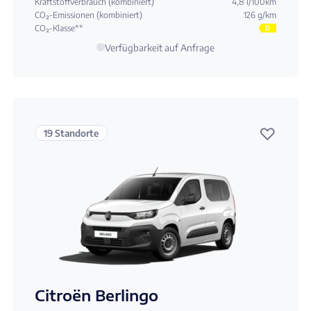
Kraftstoffverbrauch (kombiniert)
4,8 l/100km
CO₂-Emissionen (kombiniert)
126 g/km
CO₂-Klasse**
D
Verfügbarkeit auf Anfrage
♡
19 Standorte
Citroën Berlingo