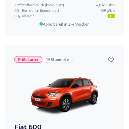
Kraftstoffverbrauch (kombiniert)
4,8 l/100km
CO₂-Emissionen (kombiniert)
109 g/km
CO₂-Klasse**
C
Abholbereit in 2-4 Wochen
♡
Frühstarter
19 Standorte
Fiat 600