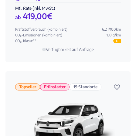
Mtl. Rate (inkl. MwSt.)
419,00
€
ab
Kraftstoffverbrauch (kombiniert)
6,2 l/100km
CO₂-Emissionen (kombiniert)
139 g/km
CO₂-Klasse**
E
Verfügbarkeit auf Anfrage
♡
Topseller
Frühstarter
19 Standorte