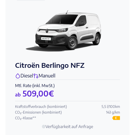
Citroën Berlingo NFZ
Diesel
Manuell
Mtl. Rate (inkl. MwSt.)
509,00
€
ab
Kraftstoffverbrauch (kombiniert)
5,5 l/100km
CO₂-Emissionen (kombiniert)
143 g/km
CO₂-Klasse**
E
Verfügbarkeit auf Anfrage