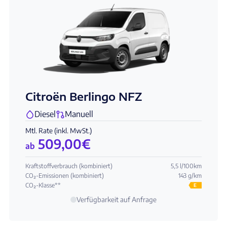
Citroën Berlingo NFZ
Diesel
Manuell
Mtl. Rate (inkl. MwSt.)
509,00
€
ab
Kraftstoffverbrauch (kombiniert)
5,5 l/100km
CO₂-Emissionen (kombiniert)
143 g/km
CO₂-Klasse**
E
Verfügbarkeit auf Anfrage