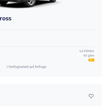
cross
5,6 l/100km
147 g/km
E
Verfügbarkeit auf Anfrage
♡