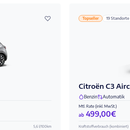
♡
Topseller
19 Standorte
Citroën C3 Air
Benzin
Automatik
Mtl. Rate (inkl. MwSt.)
499,00
€
ab
5,6 l/100km
Kraftstoffverbrauch (kombiniert)