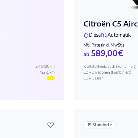
Citroën C5 Air
Diesel
Automatik
Mtl. Rate (inkl. MwSt.)
589,00
€
ab
5,4 l/100km
Kraftstoffverbrauch (kombiniert)
122 g/km
CO₂-Emissionen (kombiniert)
CO₂-Klasse**
D
♡
19 Standorte