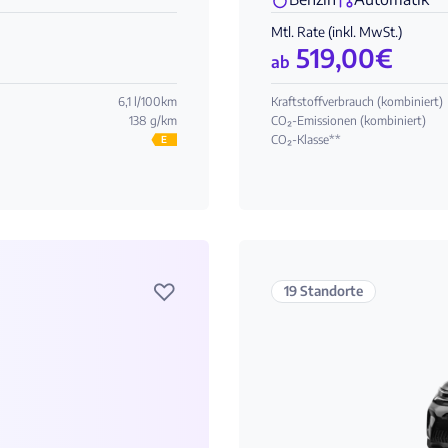
Mtl. Rate (inkl. MwSt.)
519,00
€
ab
6,1 l/100km
Kraftstoffverbrauch (kombiniert)
138 g/km
CO₂-Emissionen (kombiniert)
CO₂-Klasse**
E
♡
19 Standorte