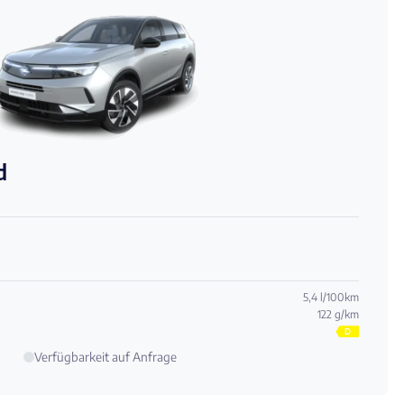
d
5,4 l/100km
122 g/km
D
Verfügbarkeit auf Anfrage