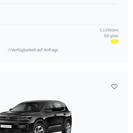
5,3 l/100km
120 g/km
D
Verfügbarkeit auf Anfrage
♡