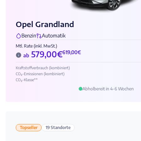
Opel Grandland
Benzin
Automatik
Mtl. Rate (inkl. MwSt.)
579,00
€
619,00
€
ab
Kraftstoffverbrauch (kombiniert)
CO₂-Emissionen (kombiniert)
CO₂-Klasse**
Abholbereit in 4-6 Wochen
Topseller
19 Standorte