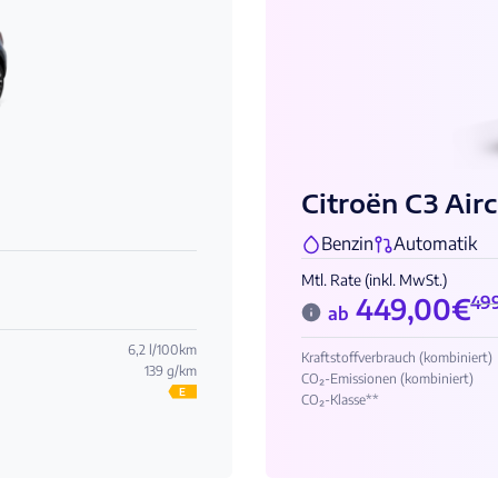
Citroën C3 Air
Benzin
Automatik
Mtl. Rate (inkl. MwSt.)
449,00
€
49
ab
6,2 l/100km
Kraftstoffverbrauch (kombiniert)
139 g/km
CO₂-Emissionen (kombiniert)
E
CO₂-Klasse**