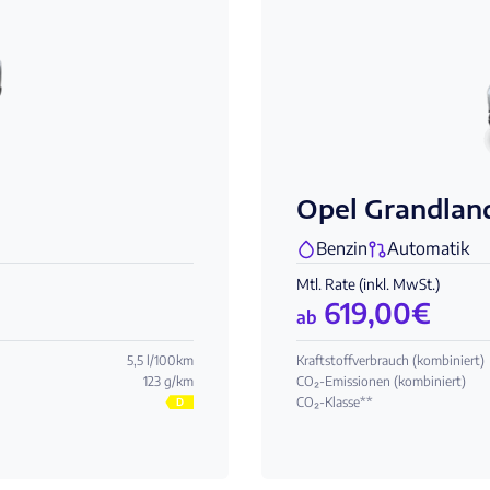
Opel Grandlan
Benzin
Automatik
Mtl. Rate (inkl. MwSt.)
619,00
€
ab
5,5 l/100km
Kraftstoffverbrauch (kombiniert)
123 g/km
CO₂-Emissionen (kombiniert)
CO₂-Klasse**
D