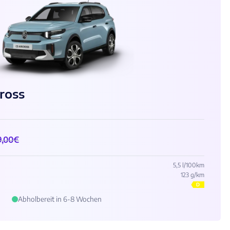
cross
9,00
€
5,5 l/100km
123 g/km
D
Abholbereit in 6-8 Wochen