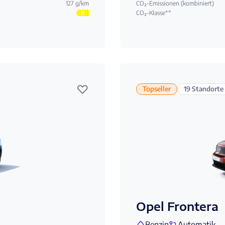
127 g/km
CO₂-Emissionen (kombiniert)
CO₂-Klasse**
D
♡
Topseller
19 Standorte
Opel Frontera
Benzin
Automatik