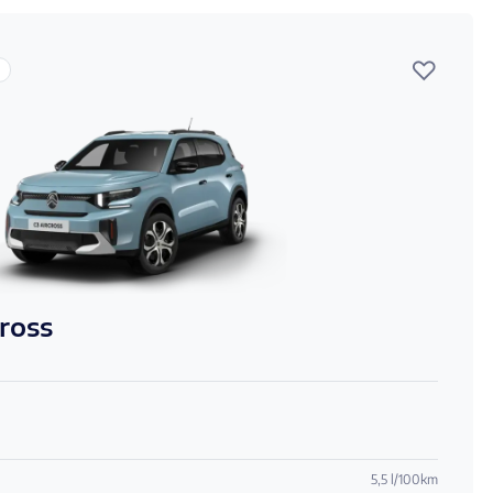
♡
cross
5,5 l/100km