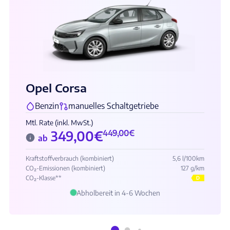
Opel Corsa
Benzin
manuelles Schaltgetriebe
Mtl. Rate (inkl. MwSt.)
349,00
€
449,00
€
ab
Kraftstoffverbrauch (kombiniert)
5,6 l/100km
CO₂-Emissionen (kombiniert)
127 g/km
CO₂-Klasse**
D
Abholbereit in 4-6 Wochen