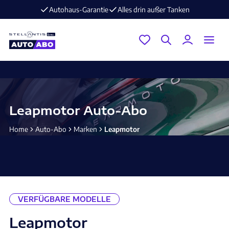
nken
E-Mobilität im Angebot ⚡️ jetzt aufladen und losfahren
Leapmotor Auto-Abo
Home
Auto-Abo
Marken
Leapmotor
VERFÜGBARE MODELLE
Leapmotor