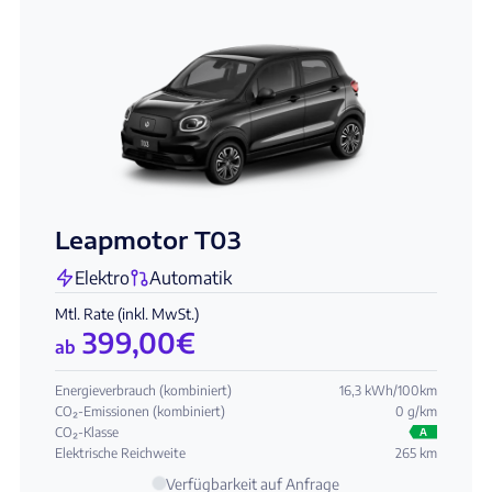
Leapmotor T03
Elektro
Automatik
Mtl. Rate (inkl. MwSt.)
399,00
€
ab
Energieverbrauch (kombiniert)
16,3 kWh/100km
CO₂-Emissionen (kombiniert)
0 g/km
CO₂-Klasse
A
Elektrische Reichweite
265 km
Verfügbarkeit auf Anfrage