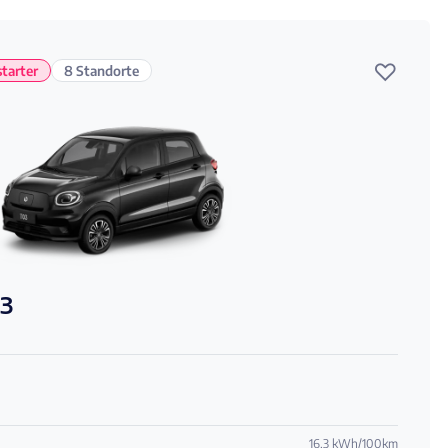
♡
tarter
8 Standorte
3
16,3 kWh/100km