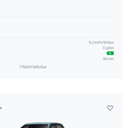
15,3 kWh/100km
0 g/km
A
354 km
Nicht lieferbar
♡
te