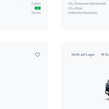
0 g/km
CO₂-Emissionen (kombiniert)
CO₂-Klasse
A
265 km
Elektrische Reichweite
♡
Nicht auf Lager
19 St