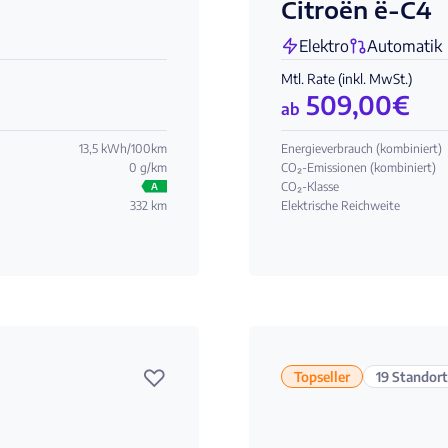
Citroën ë-C4
Elektro
Automatik
Mtl. Rate (inkl. MwSt.)
509,00
€
ab
13,5 kWh/100km
Energieverbrauch (kombiniert)
0 g/km
CO₂-Emissionen (kombiniert)
CO₂-Klasse
A
332 km
Elektrische Reichweite
♡
Topseller
19 Standor