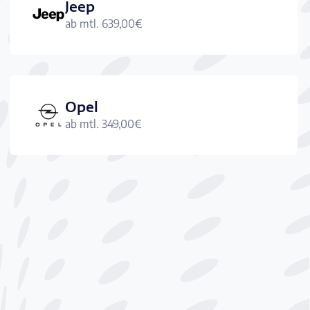
Jeep
ab mtl.
639,00
€
Opel
ab mtl.
349,00
€