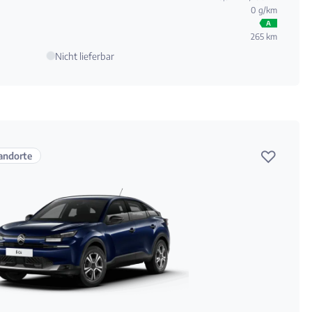
0 g/km
A
265 km
Nicht lieferbar
♡
andorte