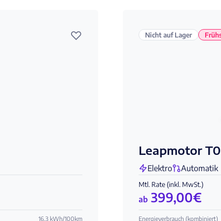
♡
Nicht auf Lager
Frühs
Leapmotor T0
Elektro
Automatik
Mtl. Rate (inkl. MwSt.)
399,00
€
ab
16,3 kWh/100km
Energieverbrauch (kombiniert)