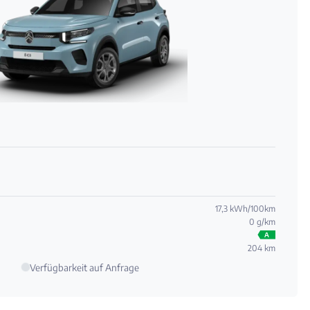
17,3 kWh/100km
0 g/km
A
204 km
Verfügbarkeit auf Anfrage