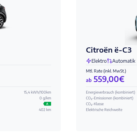
Citroën ë-C3
Elektro
Automatik
Mtl. Rate (inkl. MwSt.)
559,00
€
ab
15,4 kWh/100km
Energieverbrauch (kombiniert)
0 g/km
CO₂-Emissionen (kombiniert)
CO₂-Klasse
A
402 km
Elektrische Reichweite