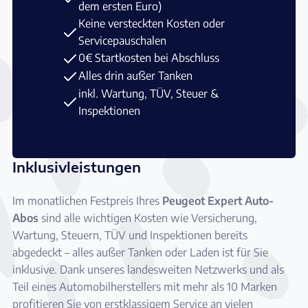
dem ersten Euro)
Keine versteckten Kosten oder
Servicepauschalen
0€ Startkosten bei Abschluss
Alles drin außer Tanken
inkl. Wartung, TÜV, Steuer &
Inspektionen
Inklusivleistungen
Im monatlichen Festpreis Ihres
Peugeot Expert Auto-
Abos
sind alle wichtigen Kosten wie Versicherung,
Wartung, Steuern, TÜV und Inspektionen bereits
abgedeckt – alles außer Tanken oder Laden ist für Sie
inklusive. Dank unseres landesweiten Netzwerks und als
Teil eines Automobilherstellers mit mehr als 10 Marken
profitieren Sie von erstklassigem Service an vielen