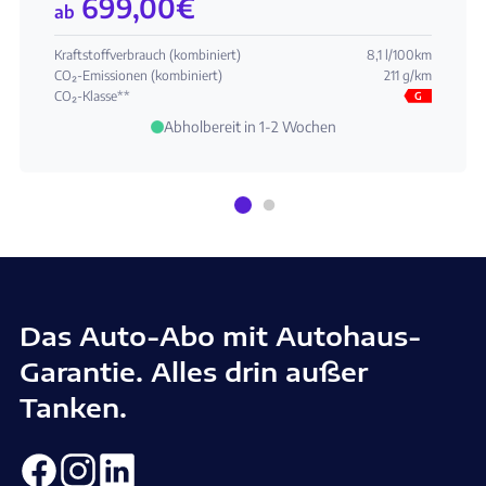
699,00
€
ab
Kraftstoffverbrauch (kombiniert)
8,1 l/100km
CO₂-Emissionen (kombiniert)
211 g/km
CO₂-Klasse**
G
Abholbereit in 1-2 Wochen
Das Auto-Abo mit Autohaus-
Garantie. Alles drin außer
Tanken.