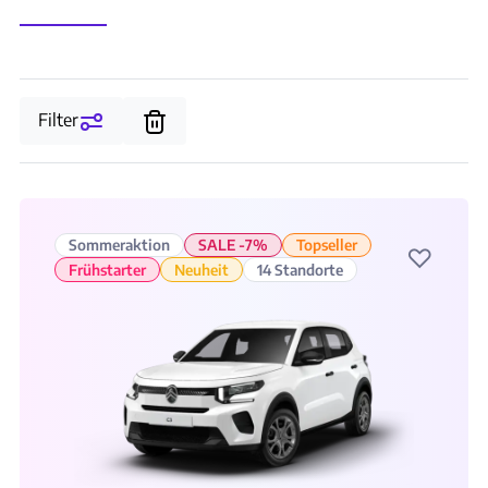
Filter
Sommeraktion
SALE -7%
Topseller
♡
Frühstarter
Neuheit
14 Standorte