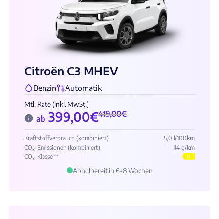
Citroën C3 MHEV
Benzin
Automatik
Mtl. Rate (inkl. MwSt.)
399,00
€
419,00
€
ab
Kraftstoffverbrauch (kombiniert)
5,0 l/100km
CO₂-Emissionen (kombiniert)
114 g/km
CO₂-Klasse**
D
Abholbereit in 6-8 Wochen