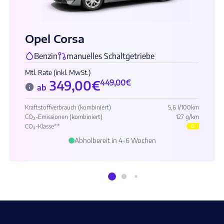
Opel Corsa
Benzin
manuelles Schaltgetriebe
Mtl. Rate (inkl. MwSt.)
349,00
€
449,00
€
ab
Kraftstoffverbrauch (kombiniert)
5,6 l/100km
CO₂-Emissionen (kombiniert)
127 g/km
CO₂-Klasse**
D
Abholbereit in 4-6 Wochen