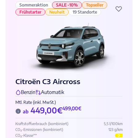
Sommeraktion
SALE -10%
Topseller
♡
Frühstarter
Neuheit
19 Standorte
Citroën C3 Aircross
Benzin
Automatik
Mtl. Rate (inkl. MwSt.)
449,00
€
499,00
€
ab
Kraftstoffverbrauch (kombiniert)
5,5 l/100km
CO₂-Emissionen (kombiniert)
123 g/km
CO₂-Klasse**
D