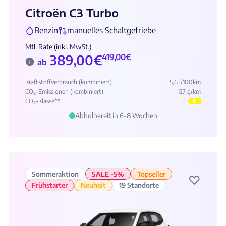
Citroën C3 Turbo
Benzin
manuelles Schaltgetriebe
Mtl. Rate (inkl. MwSt.)
389,00
€
419,00
€
ab
Kraftstoffverbrauch (kombiniert)
5,6 l/100km
CO₂-Emissionen (kombiniert)
127 g/km
CO₂-Klasse**
D
Abholbereit in 6-8 Wochen
Sommeraktion
SALE -5%
Topseller
♡
Frühstarter
Neuheit
19 Standorte