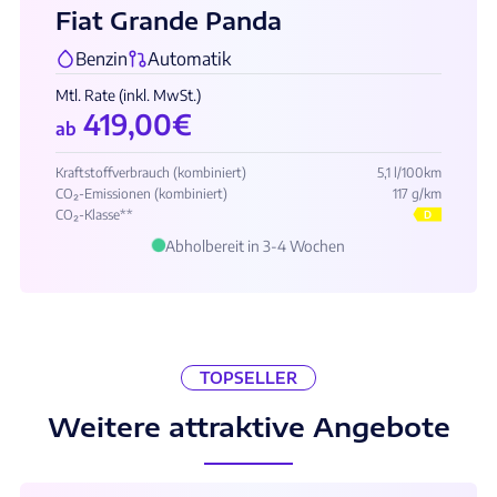
Fiat Grande Panda
Benzin
Automatik
Mtl. Rate (inkl. MwSt.)
419,00
€
ab
Kraftstoffverbrauch (kombiniert)
5,1 l/100km
CO₂-Emissionen (kombiniert)
117 g/km
CO₂-Klasse**
D
Abholbereit in 3-4 Wochen
TOPSELLER
Weitere attraktive Angebote