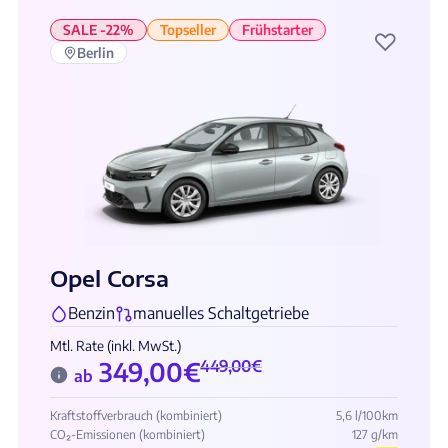
SALE -22%
Topseller
Frühstarter
♡
Berlin
Opel Corsa
Benzin
manuelles Schaltgetriebe
Mtl. Rate (inkl. MwSt.)
349,00
€
449,00
€
ab
Kraftstoffverbrauch (kombiniert)
5,6 l/100km
CO₂-Emissionen (kombiniert)
127 g/km