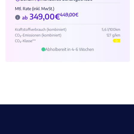
Mtl. Rate (inkl. MwSt.)
349,00
€
449,00
€
ab
Kraftstoffverbrauch (kombiniert)
5,6 l/100km
CO₂-Emissionen (kombiniert)
127 g/km
CO₂-Klasse**
D
Abholbereit in 4-6 Wochen