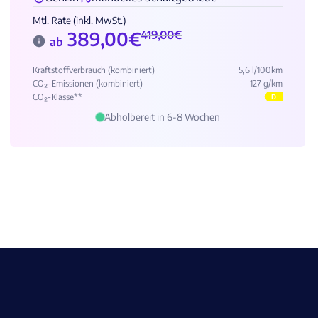
Mtl. Rate (inkl. MwSt.)
389,00
€
419,00
€
ab
Kraftstoffverbrauch (kombiniert)
5,6 l/100km
CO₂-Emissionen (kombiniert)
127 g/km
CO₂-Klasse**
D
Abholbereit in 6-8 Wochen