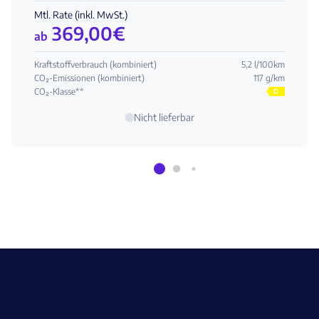
Mtl. Rate (inkl. MwSt.)
369,00
€
ab
Kraftstoffverbrauch (kombiniert)
5,2 l/100km
CO₂-Emissionen (kombiniert)
117 g/km
CO₂-Klasse**
D
Nicht lieferbar