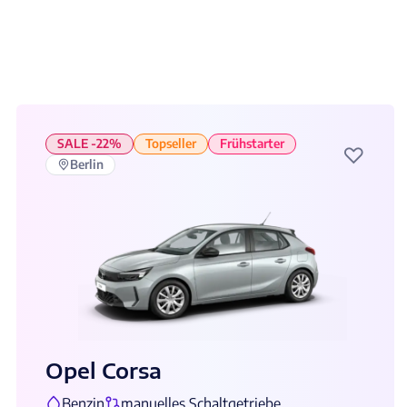
SALE -22%
Topseller
Frühstarter
♡
Berlin
Opel Corsa
Benzin
manuelles Schaltgetriebe