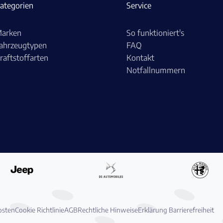
ategorien
Service
arken
So funktioniert's
ahrzeugtypen
FAQ
raftstoffarten
Kontakt
Notfallnummern
osten
Cookie Richtlinie
AGB
Rechtliche Hinweise
Erklärung Barrierefreiheit