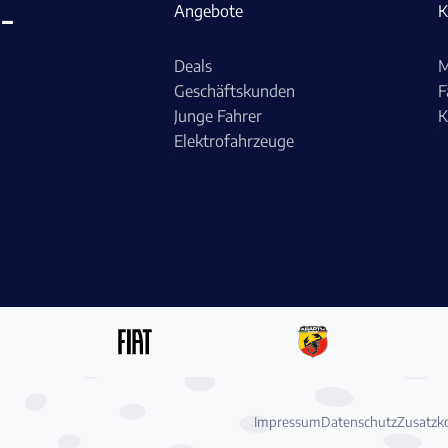
-
Angebote
K
Deals
M
Geschäftskunden
F
Junge Fahrer
K
Elektrofahrzeuge
Impressum
Datenschutz
Zusatzk