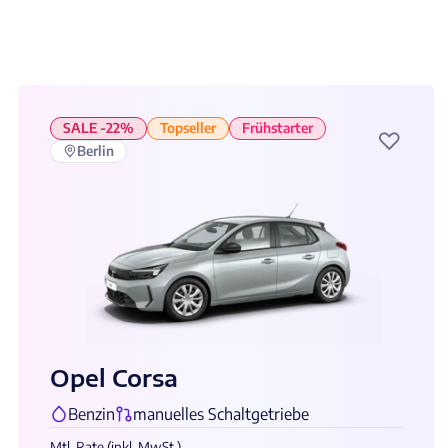
SALE -22%
Topseller
Frühstarter
♡
Berlin
Opel Corsa
Benzin
manuelles Schaltgetriebe
Mtl. Rate (inkl. MwSt.)