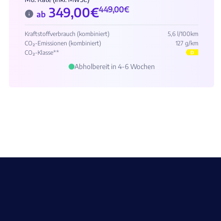
349,00
€
449,00
€
ab
Kraftstoffverbrauch (kombiniert)
5,6 l/100km
CO₂-Emissionen (kombiniert)
127 g/km
CO₂-Klasse**
D
Abholbereit in 4-6 Wochen