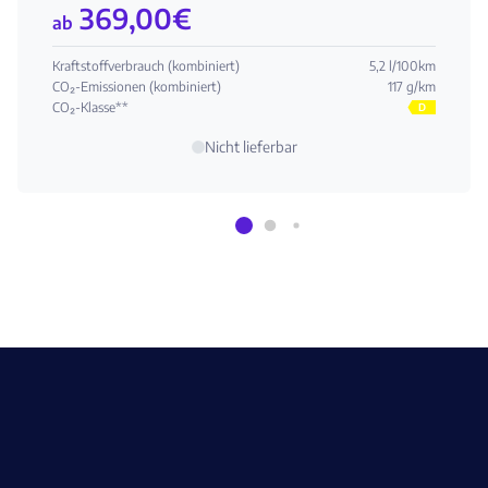
369,00
€
ab
Kraftstoffverbrauch (kombiniert)
5,2 l/100km
CO₂-Emissionen (kombiniert)
117 g/km
CO₂-Klasse**
D
Nicht lieferbar