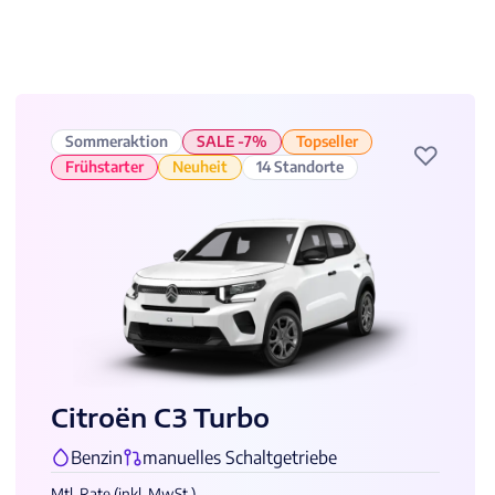
Sommeraktion
SALE -7%
Topseller
♡
Frühstarter
Neuheit
14 Standorte
Citroën C3 Turbo
Benzin
manuelles Schaltgetriebe
Mtl. Rate (inkl. MwSt.)