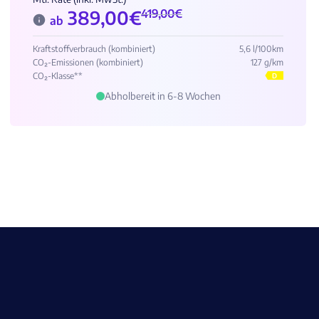
389,00
€
419,00
€
ab
Kraftstoffverbrauch (kombiniert)
5,6 l/100km
CO₂-Emissionen (kombiniert)
127 g/km
CO₂-Klasse**
D
Abholbereit in 6-8 Wochen