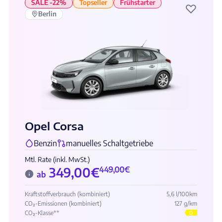
SALE -22%
Topseller
Frühstarter
♡
Berlin
Opel Corsa
Benzin
manuelles Schaltgetriebe
Mtl. Rate (inkl. MwSt.)
349,00
€
449,00
€
ab
Kraftstoffverbrauch (kombiniert)
5,6 l/100km
CO₂-Emissionen (kombiniert)
127 g/km
CO₂-Klasse**
D