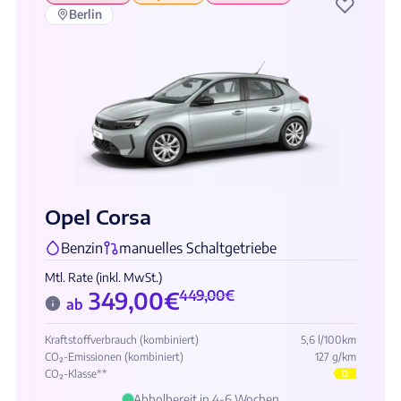
♡
Berlin
Opel Corsa
Benzin
manuelles Schaltgetriebe
Mtl. Rate (inkl. MwSt.)
349,00
€
449,00
€
ab
Kraftstoffverbrauch (kombiniert)
5,6 l/100km
CO₂-Emissionen (kombiniert)
127 g/km
CO₂-Klasse**
D
Abholbereit in 4-6 Wochen