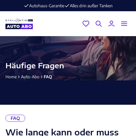
lles drin außer Tanken
E-Mobilität im Angebot ⚡️ jetzt auf
Häufige Fragen
Home
Auto-Abo
FAQ
FAQ
Wie lange kann oder muss