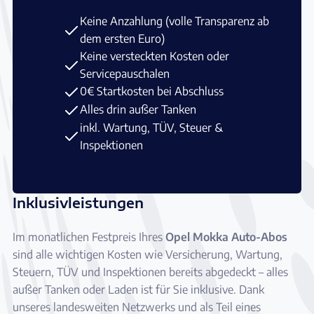
Keine Anzahlung (volle Transparenz ab
dem ersten Euro)
Keine versteckten Kosten oder
Servicepauschalen
0€ Startkosten bei Abschluss
Alles drin außer Tanken
inkl. Wartung, TÜV, Steuer &
Inspektionen
Inklusivleistungen
Im monatlichen Festpreis Ihres
Opel Mokka Auto-Abos
sind alle wichtigen Kosten wie Versicherung, Wartung,
Steuern, TÜV und Inspektionen bereits abgedeckt – alles
außer Tanken oder Laden ist für Sie inklusive. Dank
unseres landesweiten Netzwerks und als Teil eines