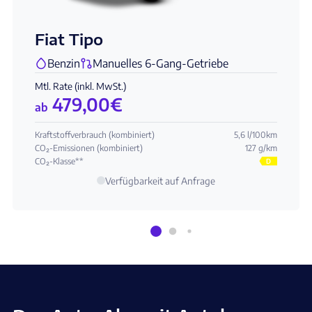
Fiat Tipo
Benzin
Manuelles 6-Gang-Getriebe
Mtl. Rate (inkl. MwSt.)
479,00
€
ab
Kraftstoffverbrauch (kombiniert)
5,6 l/100km
CO₂-Emissionen (kombiniert)
127 g/km
CO₂-Klasse**
D
Verfügbarkeit auf Anfrage