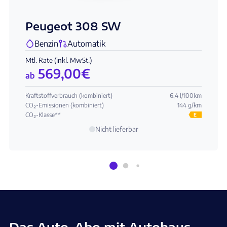
Peugeot 308 SW
Benzin
Automatik
Mtl. Rate (inkl. MwSt.)
569,00
€
ab
Kraftstoffverbrauch (kombiniert)
6,4 l/100km
CO₂-Emissionen (kombiniert)
144 g/km
CO₂-Klasse**
E
Nicht lieferbar
Das Auto-Abo mit Autohaus-