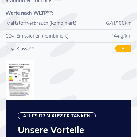
Standort
verfügbar ist.
Werte nach WLTP**:
Kraftstoffverbrauch (kombiniert)
6,4 l/100km
CO₂-Emissionen (kombiniert)
144 g/km
CO₂-Klasse**
E
ALLES DRIN AUSSER TANKEN
Unsere Vorteile