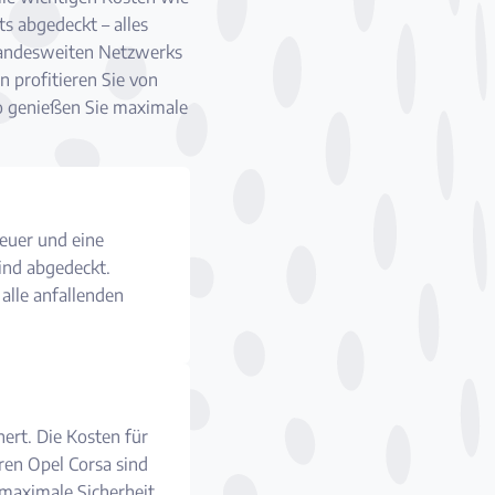
s abgedeckt – alles
 landesweiten Netzwerks
n profitieren Sie von
So genießen Sie maximale
euer und eine
sind abgedeckt.
alle anfallenden
ert. Die Kosten für
ren Opel Corsa sind
r maximale Sicherheit