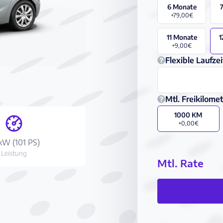
6 Monate
+79,00€
11 Monate
1
+9,00€
Flexible Laufzei
Mtl. Freikilome
1000 KM
+0,00€
kW (101 PS)
Leistung
Mtl. Rate