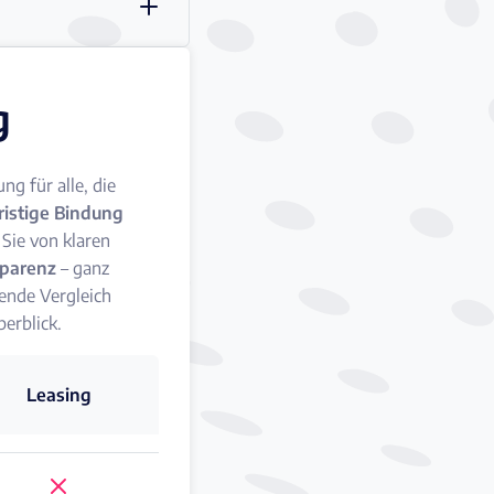
g
g für alle, die
ristige Bindung
Sie von klaren
sparenz
– ganz
ende Vergleich
erblick.
Leasing