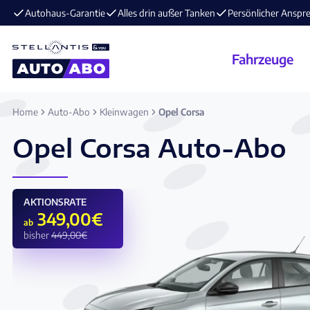
E-Mobilität im Angebot ⚡️ jetzt aufladen und losfahren!
Fahrzeuge
Home
Auto-Abo
Kleinwagen
Opel Corsa
Opel Corsa Auto-Abo
AKTIONSRATE
349,00
€
ab
bisher
449,00
€