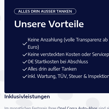
ALLES DRIN AUSSER TANKEN
Unsere Vorteile
Keine Anzahlung (volle Transparenz ab
Euro)
Keine versteckten Kosten oder Service
0€ Startkosten bei Abschluss
Alles drin außer Tanken
inkl. Wartung, TÜV, Steuer & Inspektio
Inklusivleistungen
Im monatlichen Festpreis Ihres
Opel Corsa Auto-Abos
sind a