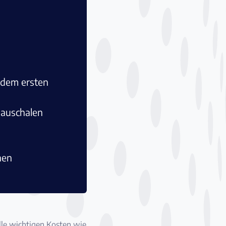
 dem ersten
pauschalen
nen
lle wichtigen Kosten wie