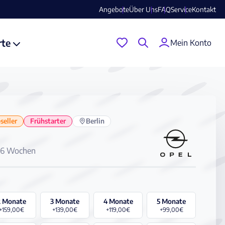
Angebote
Über Uns
FAQ
Service
Kontakt
rte
Mein Konto
seller
Frühstarter
Berlin
4-6 Wochen
2 Monate
3 Monate
4 Monate
5 Monate
+159,00€
+139,00€
+119,00€
+99,00€