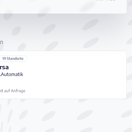
en
19 Standorte
rsa
Automatik
it auf Anfrage