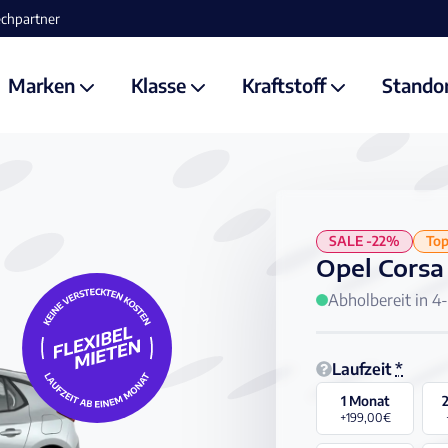
Marken
Klasse
Kraftstoff
Stando
SALE -22%
Top
Opel Corsa
Abholbereit in 
Laufzeit
*
1 Monat
+199,00€