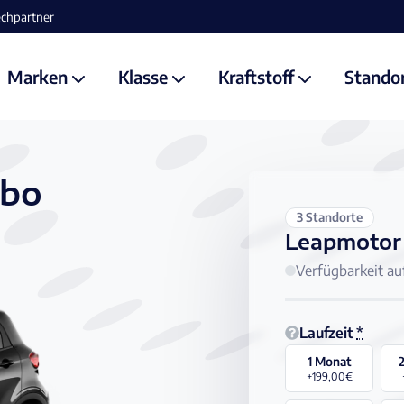
Marken
Klasse
Kraftstoff
Stando
Abo
3 Standorte
Leapmotor
Verfügbarkeit au
Laufzeit
*
1 Monat
+199,00€