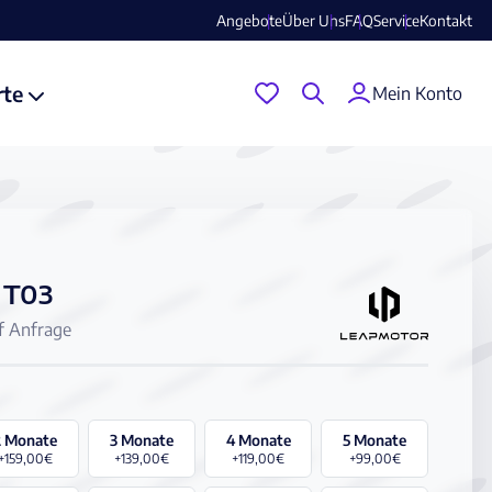
Angebote
Über Uns
FAQ
Service
Kontakt
rte
Mein Konto
 T03
f Anfrage
2 Monate
3 Monate
4 Monate
5 Monate
+159,00€
+139,00€
+119,00€
+99,00€