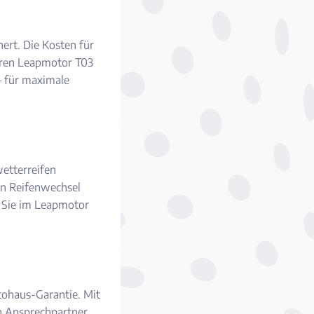
ert. Die Kosten für
hren Leapmotor T03
 – für maximale
etterreifen
in Reifenwechsel
nd Sie im Leapmotor
tohaus-Garantie. Mit
n Ansprechpartner