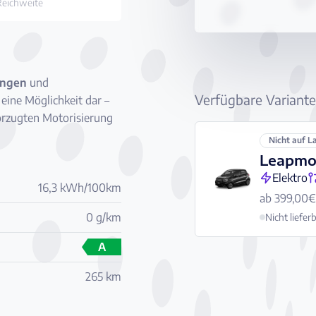
Reichweite
ungen
und
Verfügbare Variant
 eine Möglichkeit dar –
orzugten Motorisierung
Nicht auf L
Leapmo
Elektro
16,3 kWh/100km
ab 399,00€
0 g/km
Nicht liefer
A
265 km