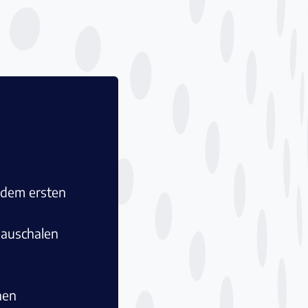
 dem ersten
pauschalen
nen