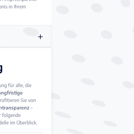
bnis in Ihrem
g
g für alle, die
angfristige
ofitieren Sie von
entransparenz
–
r folgende
elle im Überblick.