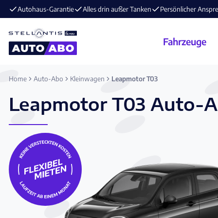
E-Mobilität im Angebot ⚡️ jetzt aufladen und losfahren!
Fahrzeuge
Home
Auto-Abo
Kleinwagen
Leapmotor T03
Leapmotor T03 Auto-