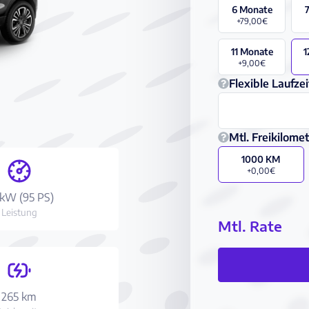
6 Monate
+79,00€
11 Monate
1
+9,00€
Flexible Laufzei
Mtl. Freikilome
1000 KM
+0,00€
 kW (95 PS)
Leistung
Mtl. Rate
265 km