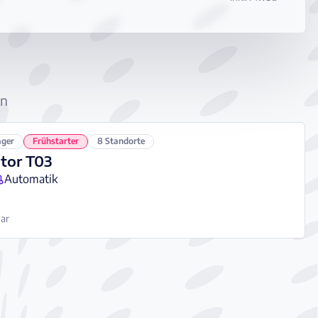
en
ager
Frühstarter
8 Standorte
tor T03
Automatik
bar